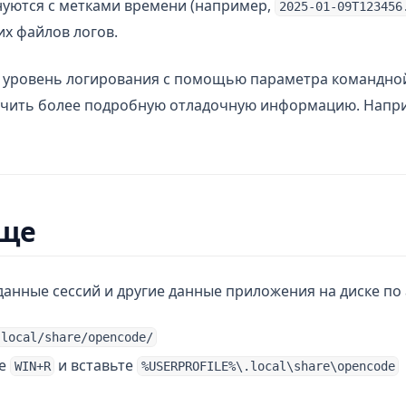
уются с метками времени (например,
2025-01-09T123456
их файлов логов.
ь уровень логирования с помощью параметра командно
лучить более подробную отладочную информацию. Напр
ще
данные сессий и другие данные приложения на диске по 
.local/share/opencode/
те
и вставьте
WIN+R
%USERPROFILE%\.local\share\opencode