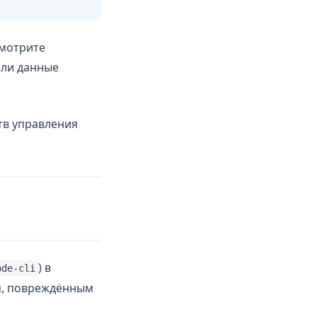
Смотрите
или данные
тв управления
) в
ode-cli
м, повреждённым