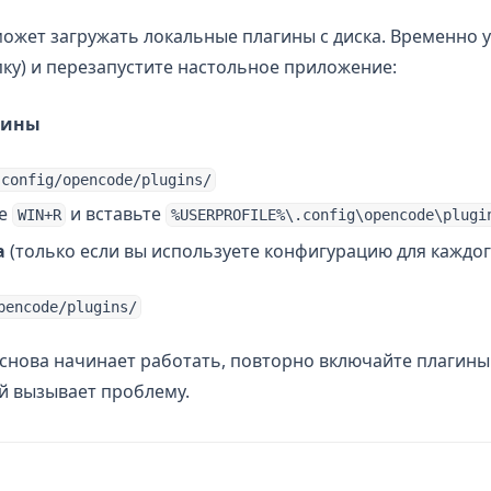
ожет загружать локальные плагины с диска. Временно у
ку) и перезапустите настольное приложение:
гины
.config/opencode/plugins/
те
и вставьте
WIN+R
%USERPROFILE%\.config\opencode\plugi
а
(только если вы используете конфигурацию для каждог
pencode/plugins/
снова начинает работать, повторно включайте плагины
ый вызывает проблему.