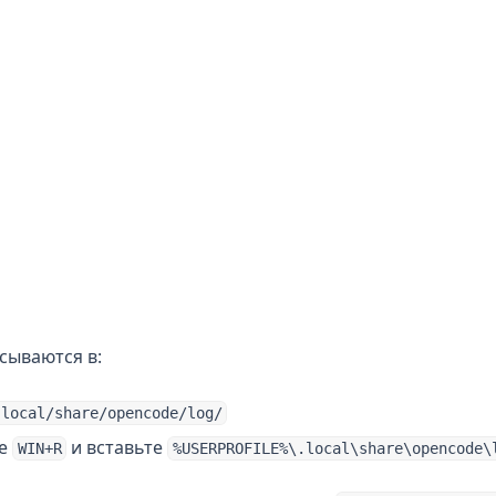
сываются в:
.local/share/opencode/log/
те
и вставьте
WIN+R
%USERPROFILE%\.local\share\opencode\