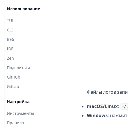
Использование
TUI
CLI
Веб
IDE
Zen
Поделиться
GitHub
GitLab
Файлы логов запи
Настройка
macOS/Linux
:
~/
Инструменты
Windows
: нажми
Правила