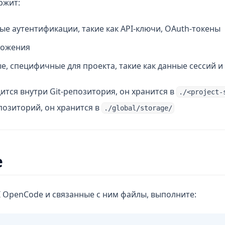
ржит:
е аутентификации, такие как API-ключи, OAuth-токены
ложения
, специфичные для проекта, такие как данные сессий 
ится внутри Git-репозитория, он хранится в
./<project-
епозиторий, он хранится в
./global/storage/
е
I OpenCode и связанные с ним файлы, выполните: