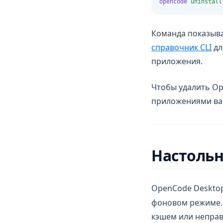
opencode
uninstall
Команда показыва
справочник CLI
дл
приложения.
Чтобы удалить Op
приложениями ва
Настоль
OpenCode Desktop
фоновом режиме.
кэшем или неправ