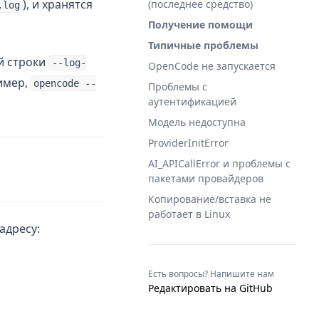
), и хранятся
(последнее средство)
.log
Получение помощи
Типичные проблемы
й строки
--log-
OpenCode не запускается
имер,
opencode --
Проблемы с
аутентификацией
Модель недоступна
ProviderInitError
AI_APICallError и проблемы с
пакетами провайдеров
Копирование/вставка не
работает в Linux
адресу:
(opens in a
Есть вопросы? Напишите нам
Редактировать на GitHub