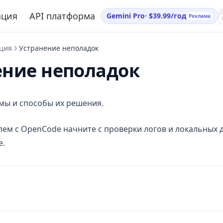
ация
API платформа
Gemini Pro
·
$39.99/год
Реклама
ция
Устранение неполадок
ение неполадок
мы и способы их решения.
лем с OpenCode начните с проверки логов и локальных 
е.