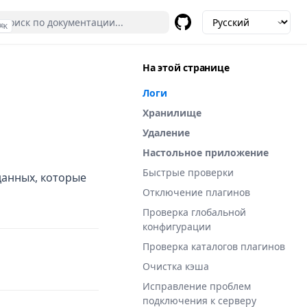
⌘
K
GitHub
(opens in a new tab)
На этой странице
Логи
Хранилище
Удаление
Настольное приложение
Быстрые проверки
данных, которые
Отключение плагинов
Проверка глобальной
конфигурации
Проверка каталогов плагинов
Очистка кэша
Исправление проблем
подключения к серверу