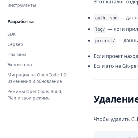
Этот каталог соде
инструменты
— данны
auth.json
Разработка
— логи при
log/
SDK
— данные
project/
Сервер
Плагины
Если проект наход
Экосистема
Если это не Git-р
Миграция на OpenCode 1.0:
изменения и обновление
Режимы OpenCode: Build,
Удалени
Plan и свои режимы
Чтобы удалить CL