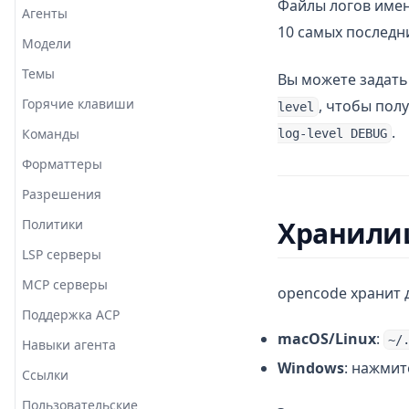
Файлы логов имен
Агенты
10 самых последн
Модели
Темы
Вы можете задат
Горячие клавиши
, чтобы по
level
.
Команды
log-level DEBUG
Форматтеры
Разрешения
Хранили
Политики
LSP серверы
MCP серверы
opencode хранит 
Поддержка ACP
macOS/Linux
:
~/
Навыки агента
Windows
: нажми
Ссылки
Пользовательские