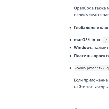
OpenCode также м
переименуйте пап
Глобальные пла
macOS/Linux
:
~/
Windows
: нажми
Плагины проект
<your-project>/.o
Если приложение 
найти тот, котор