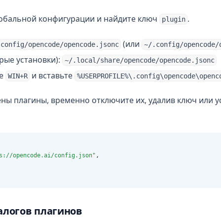
обальной конфигурации и найдите ключ
.
plugin
(или
.config/opencode/opencode.jsonc
~/.config/opencode/
рые установки):
~/.local/share/opencode/opencode.jsonc
те
и вставьте
WIN+R
%USERPROFILE%\.config\opencode\openc
ены плагины, временно отключите их, удалив ключ или у
s://opencode.ai/config.json"
,
алогов плагинов