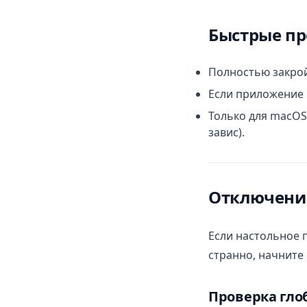
Быстрые п
Полностью закрой
Если приложение 
Только для macO
завис).
Отключени
Если настольное 
странно, начните
Проверка гло