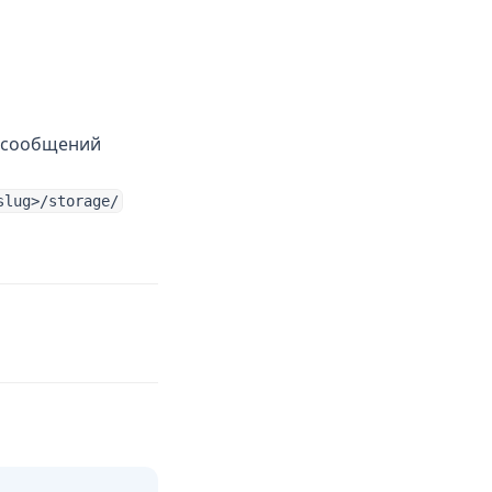
и сообщений
slug>/storage/