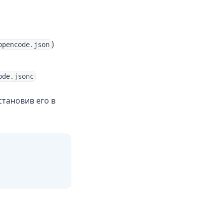
)
opencode.json
ode.jsonc
становив его в