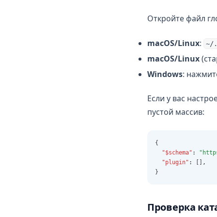
Откройте файл гл
macOS/Linux
:
~/
macOS/Linux
(ста
Windows
: нажми
Если у вас настро
пустой массив:
{
"$schema"
:
"http
"plugin"
:
 []
,
}
Проверка кат