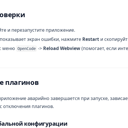
роверки
те и перезапустите приложение.
показывает экран ошибки, нажмите
Restart
и скопируйт
S: меню
->
Reload Webview
(помогает, если инт
OpenCode
е плагинов
приложение аварийно завершается при запуске, зависает
 с отключения плагинов.
бальной конфигурации